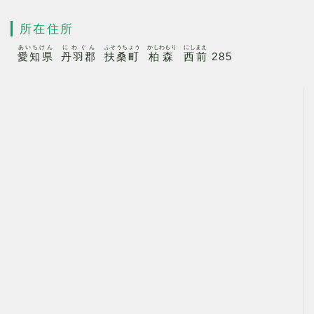
所在住所
あいちけん
にわぐん
ふそうちょう
かしわもり
にしまえ
愛知県
丹羽郡
扶桑町
柏森
西前
285