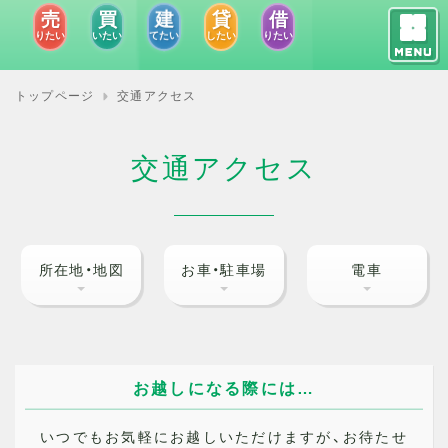
建
売
買
貸
借
トップページ
お問い合わせ
交通アクセス
てたい
りたい
いたい
したい
りたい
売りたい
買いたい
建てたい
トップページ
交通アクセス
貸したい
借りたい
会社概要
お役立ちリンク集
交通アクセス
所在地・地図
お車・駐車場
電車
お越しになる際には…
いつでもお気軽にお越しいただけますが、お待たせ